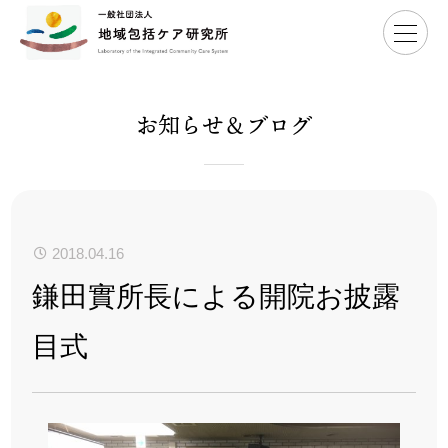
Home
>
鎌田實所長による開院お披露目式
お知らせ＆ブログ
2018.04.16
鎌田實所長による開院お披露
目式