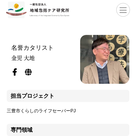
Home
>
メンバー
>
金児 大地
名誉カタリスト
金児 大地
担当プロジェクト
三豊市くらしのライフセーバーPJ
専門領域