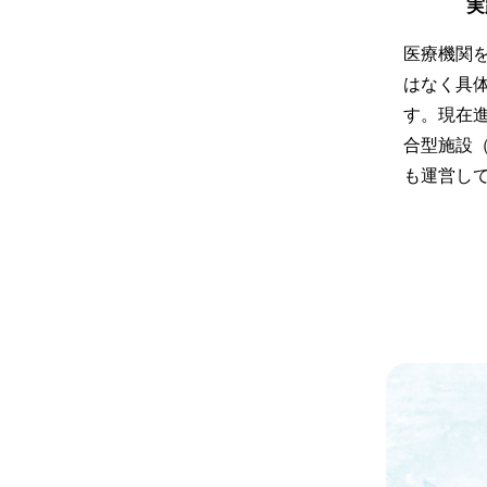
実
医療機関
はなく具
す。現在
合型施設
も運営し