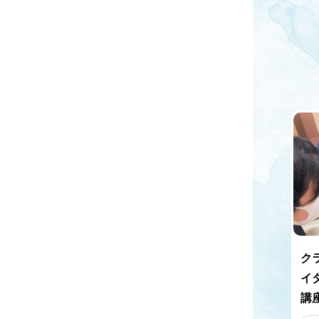
ク
イ
講