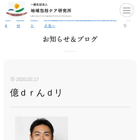
H
>
お
>
イ
>
【みらい塾イベント開催】3/20地域包括ケ
>
億ｄ
om
知ら
ベン
アを紐解く ～今、地域包括ケアを改めて考
ｒんｄ
e
せ
ト
える～
リ
お知らせ＆ブログ
2020.02.17
億ｄｒんｄリ