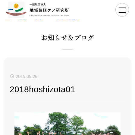
Ho
>
お知
>
星空キャ
>
【開催報告】2018星空キャ
>
2018hoshiz
me
らせ
ンプ
ンプ（前編）
ota01
お知らせ＆ブログ
2019.05.26
2018hoshizota01