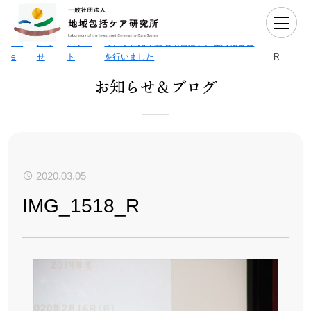
H
>
お
>
活動
>
【開催報告】2月16日北海道本別町に
>
IMG_
om
知ら
レポー
て、令和元年度地域包括ケア住民報告会
1518_
e
せ
ト
を行いました
R
お知らせ＆ブログ
2020.03.05
IMG_1518_R