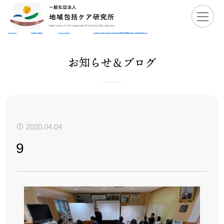
Ho
>
お知
>
活動レポ
>
【訪問レポート】福島県西会津町「健
>
9
me
らせ
ート
康づくり推進事業」
お知らせ＆ブログ
2020.04.04
9