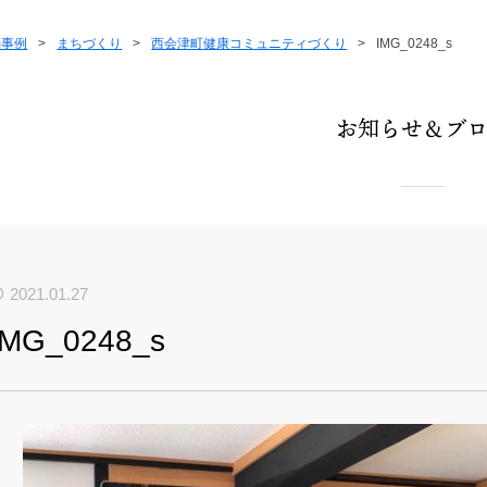
動事例
>
まちづくり
>
西会津町健康コミュニティづくり
>
IMG_0248_s
お知らせ＆ブ
2021.01.27
IMG_0248_s