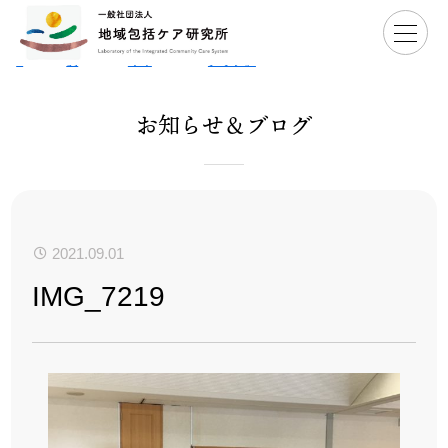
Hom
>
活動事
>
仕組みづ
>
鹿追町「地域包括ケアキッ
>
IMG_72
e
例
くり
クオフ」
19
お知らせ＆ブログ
2021.09.01
IMG_7219