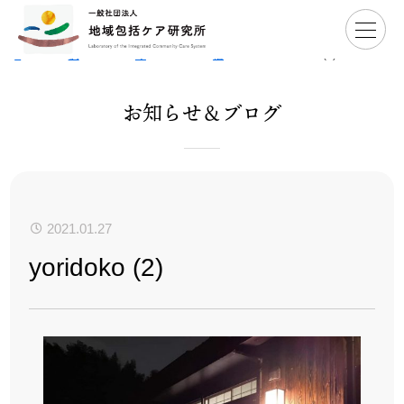
Hom
>
活動事
>
まちづく
>
ヨリドコ小野路
>
yoridoko
e
例
り
宿
(2)
お知らせ＆ブログ
2021.01.27
yoridoko (2)