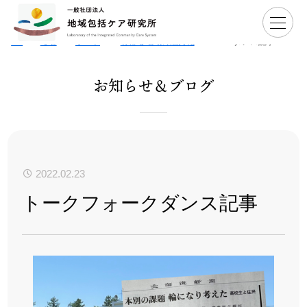
Ho
>
お知
>
活動レ
>
【活動報告】高校からは
>
トークフォーク
me
らせ
ポート
じまる地域の魅力化
ダンス記事
お知らせ＆ブログ
2022.02.23
トークフォークダンス記事