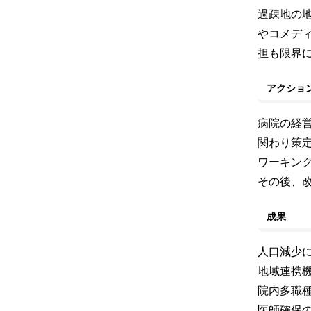
過疎地の
やコメデ
担も限界
アクショ
病院の経
関わり策
ワーキン
その後、
成果
人口減少
地域連携
院内多職
医師確保