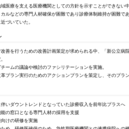
地域医療を支える医療機関としての方針を示すことができない
ィカルなどの専門人材確保が困難であり診療体制維持が困難で
に近づいていた。
ン
営改善を行うための改善計画策定が求められる中、「新公立病
定。
グチームの議論や検討のファシリテーションを実施。
改革プラン実行のためのアクションプランを策定し、そのプラ
に伴いダウントレンドとなっていた診療収入を前年比プラスへ
機能の窓口となる専門人材の採用を支援
種向けの研修を実施
のため、研修医確保のため、急性期医療機関との連携病院への