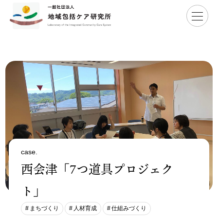
Home
>
活動事例
>
まちづくり
>
西会津「7つ道具プロジェクト」
case.
西会津「7つ道具プロジェク
ト」
まちづくり
人材育成
仕組みづくり