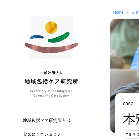
Home
>
活
case.
本
地域包括ケア研究所とは
大切にしていること
まち