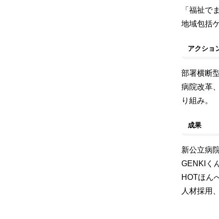
「福祉で
地域包括
アクショ
部署横断
病院改革
り組み。
成果
新公立病
GENKI
HOTほん
人材採用