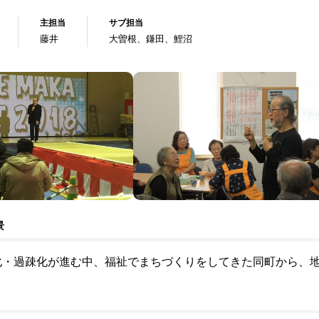
主担当
サブ担当
藤井
大曽根、鎌田、鯉沼
景
化・過疎化が進む中、福祉でまちづくりをしてきた同町から、